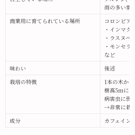
雨の多い常
商業用に育てられている場所
コロンビア
・インマク
・ラスヌベ
・モンセラ
など
味わい
後述
栽培の特徴
1本の木から
樹高5mに
病害虫に弱
→非常に栽
成分
カフェイン含有