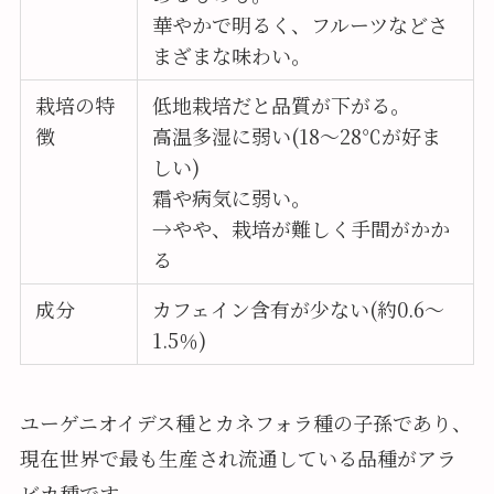
華やかで明るく、フルーツなどさ
まざまな味わい。
栽培の特
低地栽培だと品質が下がる。
徴
高温多湿に弱い(18〜28℃が好ま
しい)
霜や病気に弱い。
→やや、栽培が難しく手間がかか
る
成分
カフェイン含有が少ない(約0.6〜
1.5％)
ユーゲニオイデス種とカネフォラ種の子孫であり、
現在世界で最も生産され流通している品種がアラ
ビカ種です。