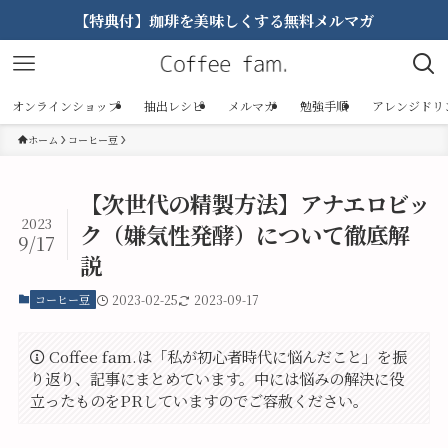
【特典付】珈琲を美味しくする無料メルマガ
オンラインショップ
抽出レシピ
メルマガ
勉強手順
アレンジドリ
ホーム
コーヒー豆
【次世代の精製方法】アナエロビッ
2023
ク（嫌気性発酵）について徹底解
9/17
説
コーヒー豆
2023-02-25
2023-09-17
Coffee fam.は「私が初心者時代に悩んだこと」を振
り返り、記事にまとめています。中には悩みの解決に役
立ったものをPRしていますのでご容赦ください。