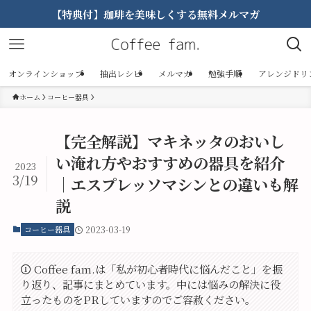
【特典付】珈琲を美味しくする無料メルマガ
オンラインショップ
抽出レシピ
メルマガ
勉強手順
アレンジドリ
ホーム
コーヒー器具
【完全解説】マキネッタのおいし
い淹れ方やおすすめの器具を紹介
2023
3/19
｜エスプレッソマシンとの違いも解
説
コーヒー器具
2023-03-19
Coffee fam.は「私が初心者時代に悩んだこと」を振
り返り、記事にまとめています。中には悩みの解決に役
立ったものをPRしていますのでご容赦ください。