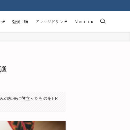
マガ
勉強手順
アレンジドリンク
About us
7選
悩みの解決に役立ったものをPR