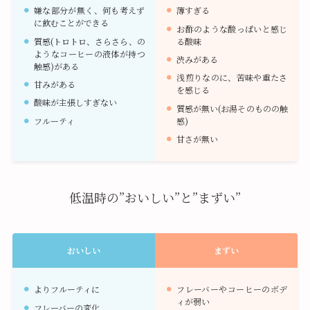
嫌な部分が無く、何も考えず
薄すぎる
に飲むことができる
お酢のような酸っぱいと感じ
質感(トロトロ、さらさら、の
る酸味
ようなコーヒーの液体が持つ
渋みがある
触感)がある
浅煎りなのに、苦味や重たさ
甘みがある
を感じる
酸味が主張しすぎない
質感が無い(お湯そのものの触
フルーティ
感)
甘さが無い
低温時の”おいしい”と”まずい”
おいしい
まずい
よりフルーティに
フレーバーやコーヒーのボデ
ィが弱い
フレーバーの変化