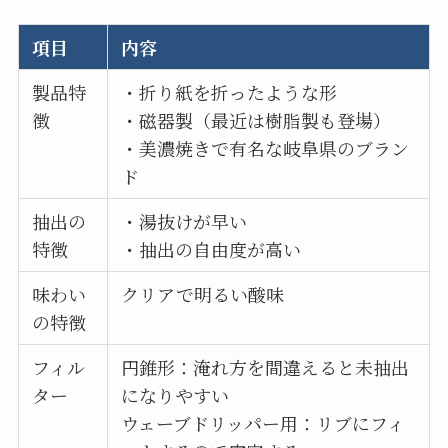
項目
内容
製品特
・折り紙を折ったような形
徴
・磁器製（最近は樹脂製も登場）
・美濃焼きで有名な岐阜県のブラン
ド
抽出の
・湯抜けが早い
特徴
・抽出の自由度が高い
味わい
クリアで明るい酸味
の特徴
フィル
円錐形：淹れ方を間違えると未抽出
ター
になりやすい
ウェーブドリッパー用：リブにフィ