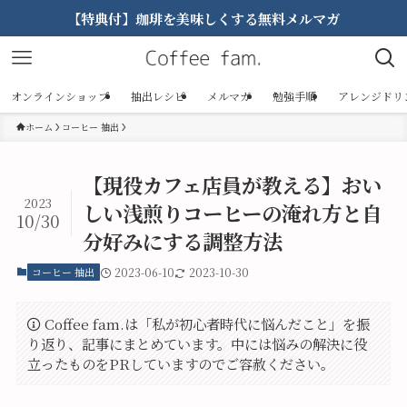
【特典付】珈琲を美味しくする無料メルマガ
オンラインショップ
抽出レシピ
メルマガ
勉強手順
アレンジドリ
ホーム
コーヒー 抽出
【現役カフェ店員が教える】おい
2023
しい浅煎りコーヒーの淹れ方と自
10/30
分好みにする調整方法
コーヒー 抽出
2023-06-10
2023-10-30
Coffee fam.は「私が初心者時代に悩んだこと」を振
り返り、記事にまとめています。中には悩みの解決に役
立ったものをPRしていますのでご容赦ください。