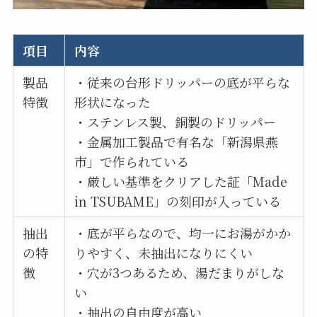
項目
内容
製品
・従来の台形ドリッパーの底が平らな
特徴
形状になった
・ステンレス製、銅製のドリッパー
・金属加工製品で有名な「新潟県燕
市」で作られている
・厳しい基準をクリアした証「Made
in TSUBAME」の刻印が入っている
抽出
・底が平らなので、均一にお湯がかか
の特
りやすく、未抽出になりにくい
徴
・穴が3つあるため、湯だまりがしな
い
・抽出の自由度が高い