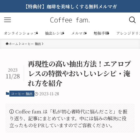
【特典付】珈琲を美味しくする無料メルマガ
オンラインショップ
抽出レシピ
メルマガ
勉強手順
アレンジドリ
ホーム
コーヒー 抽出
再現性の高い抽出方法！エアロプ
2023
レスの特徴やおいしいレシピ・淹
11/28
れ方を紹介
コーヒー 抽出
2023-11-28
Coffee fam.は「私が初心者時代に悩んだこと」を振
り返り、記事にまとめています。中には悩みの解決に役
立ったものをPRしていますのでご容赦ください。