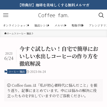
【特典付】珈琲を美味しくする無料メルマガ
オンラインショップ
抽出レシピ
メルマガ
勉強手順
アレンジドリ
ホーム
コーヒー 抽出
今すぐ試したい！自宅で簡単にお
2023
いしい水出しコーヒーの作り方を
6/24
徹底解説
コーヒー 抽出
2023-06-24
Coffee fam.は「私が初心者時代に悩んだこと」を振
り返り、記事にまとめています。中には悩みの解決に役
立ったものをPRしていますのでご容赦ください。