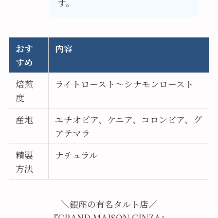
す。
おす
内容
すめ
焙煎
ライトロースト～シナモンロースト
度
産地
エチオピア、ケニア、コロンビア、グ
アテマラ
精製
ナチュラル
方法
＼銀座の有名タルト店／
『GRAND MAISON GINZA』