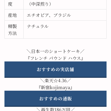
度
（中深煎り）
産地
エチオピア、ブラジル
精製
ナチュラル
方法
＼日本一のショートケーキ／
『フレンチ パウンド ハウス』
おすすめの実店舗
＼楽天☆4.36／
『新宿kojimaya』
おすすめの通販
＼再生数186万回／