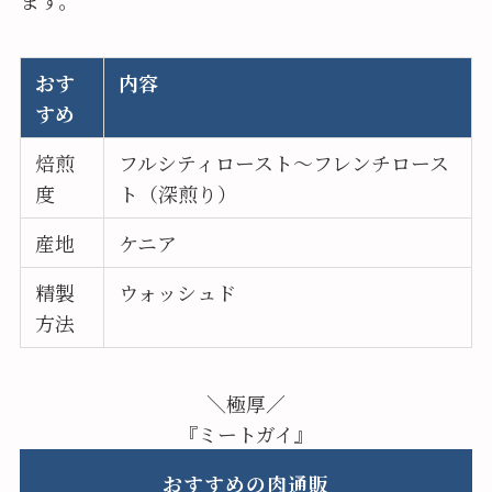
ます。
おす
内容
すめ
焙煎
フルシティロースト～フレンチロース
度
ト（深煎り）
産地
ケニア
精製
ウォッシュド
方法
＼極厚／
『ミートガイ』
おすすめの肉通販