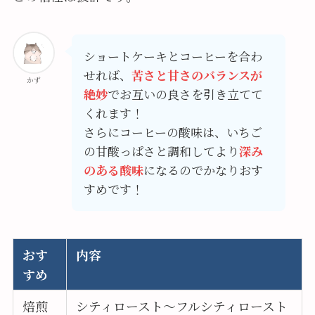
ショートケーキとコーヒーを合わ
せれば、
苦さと甘さのバランスが
かず
絶妙
でお互いの良さを引き立てて
くれます！
さらにコーヒーの酸味は、いちご
の甘酸っぱさと調和してより
深み
のある
酸
味
になるのでかなりおす
すめです！
おす
内容
すめ
焙煎
シティロースト～フルシティロースト