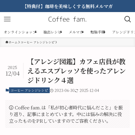
【特典付】珈琲を美味しくする無料メルマガ
オンラインショップ
抽出レシピ
メルマガ
勉強手順
アレンジドリ
ホーム
コーヒー アレンジレシピ
【アレンジ図鑑】カフェ店員が教
2025
えるエスプレッソを使ったアレン
12/04
ジドリンク４選
コーヒー アレンジレシピ
2023-06-30
2025-12-04
Coffee fam.は「私が初心者時代に悩んだこと」を振
り返り、記事にまとめています。中には悩みの解決に役
立ったものをPRしていますのでご容赦ください。