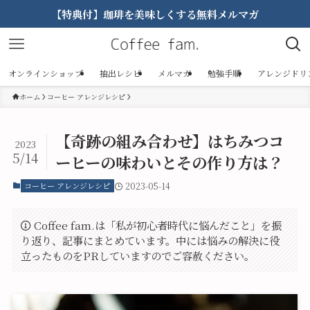
【特典付】珈琲を美味しくする無料メルマガ
オンラインショップ
抽出レシピ
メルマガ
勉強手順
アレンジドリ
ホーム
コーヒー アレンジレシピ
【奇跡の組み合わせ】はちみつコ
2023
5/14
ーヒーの味わいとその作り方は？
コーヒー アレンジレシピ
2023-05-14
Coffee fam.は「私が初心者時代に悩んだこと」を振
り返り、記事にまとめています。中には悩みの解決に役
立ったものをPRしていますのでご容赦ください。