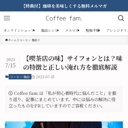
【特典付】珈琲を美味しくする無料メルマガ
オンラインショップ
抽出レシピ
メルマガ
勉強手順
アレンジドリ
ホーム
コーヒー 抽出
【喫茶店の味】サイフォンとは？味
2023
7/15
の特徴と正しい淹れ方を徹底解説
コーヒー 抽出
2023-07-15
Coffee fam.は「私が初心者時代に悩んだこと」を振
り返り、記事にまとめています。中には悩みの解決に役
立ったものをPRしていますのでご容赦ください。