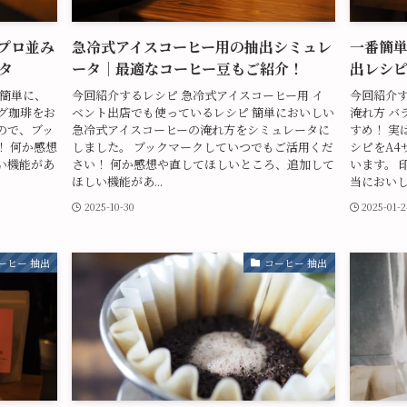
プロ並み
急冷式アイスコーヒー用の抽出シミュレ
一番簡
タ
ータ｜最適なコーヒー豆もご紹介！
出レシ
 簡単に、
今回紹介するレシピ 急冷式アイスコーヒー用 イ
今回紹介す
グ珈琲をお
ベント出店でも使っているレシピ 簡単においしい
淹れ方 バ
ので、ブッ
急冷式アイスコーヒーの淹れ方をシミュレータに
すめ！ 実
！ 何か感想
しました。 ブックマークしていつでもご活用くだ
シピをA4
い機能があ
さい！ 何か感想や直してほしいところ、追加して
います。 
ほしい機能があ...
当においしく
2025-10-30
2025-01-
ーヒー 抽出
コーヒー 抽出