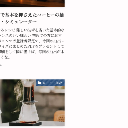
単で基本を押さえたコーヒーの抽
ピ・シミュレーター
るレシピ 難しい技術を省いた基本的な
ランスのいい味わい 初めての方におす
はメルマガ登録者限定で、今回の抽出レ
サイズにまとめたPDFをプレゼントして
印刷をして隣に置けば、毎回の抽出が本
な...
24
コーヒー 抽出