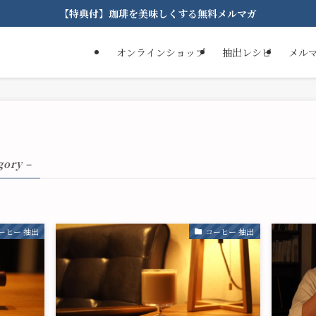
【特典付】珈琲を美味しくする無料メルマガ
オンラインショップ
抽出レシピ
メル
gory –
ーヒー 抽出
コーヒー 抽出