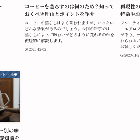
ー
コーヒーを蒸らすのは何のため？知って
再現性
おくべき理由とポイントを紹介
特徴や
コーヒーの蒸らしはよく言われますが、いったい
フルーテ
どんな効果があるのでしょう。今回の記事では、
「エアロ
蒸らしによって味わいがどのように変わるのかを
があり、
徹底的に解説します。
れられる
お試しく
2023-12-02
2023-11-2
ーヒー 抽出
ー別の味
礎知識を