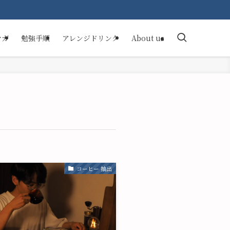
マガ
勉強手順
アレンジドリンク
About us
コーヒー 抽出