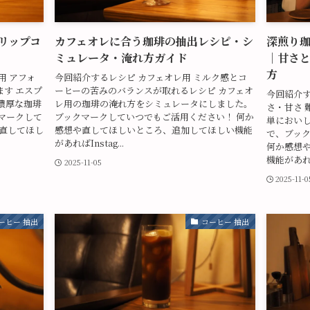
リップコ
カフェオレに合う珈琲の抽出レシピ・シ
深煎り
ミュレータ・淹れ方ガイド
｜甘さ
方
用 アフォ
今回紹介するレシピ カフェオレ用 ミルク感とコ
す エスプ
ーヒーの苦みのバランスが取れるレシピ カフェオ
今回紹介す
濃厚な珈琲
レ用の珈琲の淹れ方をシミュレータにしました。
さ・甘さ 
マークして
ブックマークしていつでもご活用ください！ 何か
単におい
や直してほし
感想や直してほしいところ、追加してほしい機能
で、ブッ
があればInstag...
何か感想
機能があればI
2025-11-05
2025-11-0
ーヒー 抽出
コーヒー 抽出