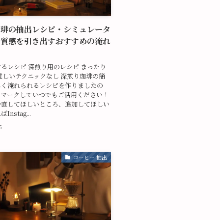
珈琲の抽出レシピ・シミュレータ
と質感を引き出すおすすめの淹れ
るレシピ 深煎り用のレシピ まったり
難しいテクニックなし 深煎り珈琲の簡
しく淹れられるレシピを作りましたの
クマークしていつでもご活用ください！
や直してほしいところ、追加してほしい
nstag...
5
コーヒー 抽出