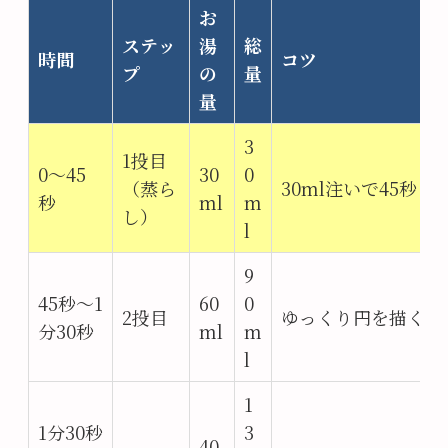
お
ステッ
湯
総
時間
コツ
プ
の
量
量
3
1投目
0～45
30
0
（蒸ら
30ml注いで45秒
秒
ml
m
し）
l
9
45秒～1
60
0
2投目
ゆっくり円を描くよ
分30秒
ml
m
l
1
1分30秒
3
40