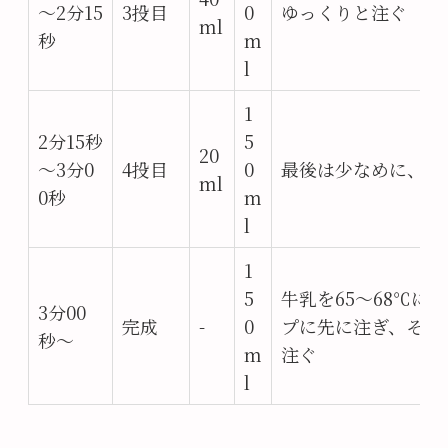
～2分15
3投目
0
ゆっくりと注ぐ
ml
秒
m
l
1
2分15秒
5
20
～3分0
4投目
0
最後は少なめに、雑
ml
0秒
m
l
1
5
牛乳を65〜68℃に
3分00
完成
-
0
プに先に注ぎ、そこ
秒～
m
注ぐ
l