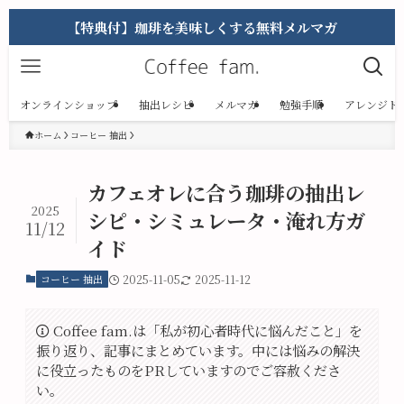
【特典付】珈琲を美味しくする無料メルマガ
オンラインショップ
抽出レシピ
メルマガ
勉強手順
アレンジド
ホーム
コーヒー 抽出
カフェオレに合う珈琲の抽出レ
2025
シピ・シミュレータ・淹れ方ガ
11/12
イド
コーヒー 抽出
2025-11-05
2025-11-12
Coffee fam.は「私が初心者時代に悩んだこと」を
振り返り、記事にまとめています。中には悩みの解決
に役立ったものをPRしていますのでご容赦くださ
い。