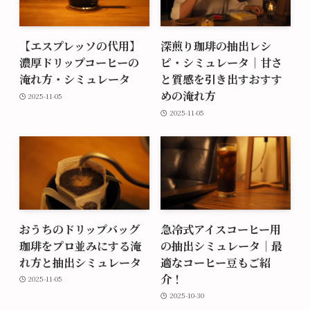
【エスプレッソの代用】
深煎り珈琲の抽出レシ
濃厚ドリップコーヒーの
ピ・シミュレータ｜甘さ
淹れ方・シミュレータ
と質感を引き出すおすす
めの淹れ方
2025-11-05
2025-11-05
おうちのドリップバッグ
急冷式アイスコーヒー用
珈琲をプロ並みにする淹
の抽出シミュレータ｜最
れ方と抽出シミュレータ
適なコーヒー豆もご紹
介！
2025-11-05
2025-10-30