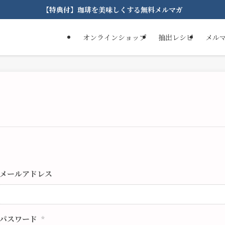
【特典付】珈琲を美味しくする無料メルマガ
オンラインショップ
抽出レシピ
メル
メールアドレス
パスワード
*