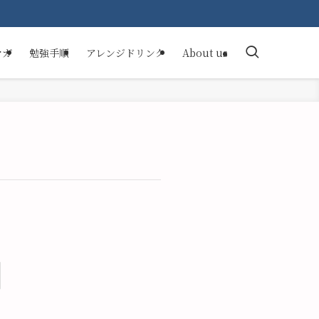
マガ
勉強手順
アレンジドリンク
About us