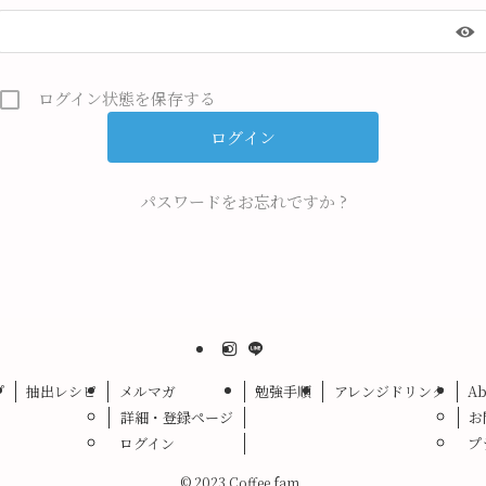
ログイン状態を保存する
パスワードをお忘れですか ?
プ
抽出レシピ
メルマガ
勉強手順
アレンジドリンク
Ab
詳細・登録ページ
お
ログイン
プ
©
2023 Coffee fam..